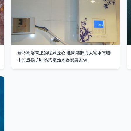
精巧衛浴間里的暖意匠心 雕闌裝飾與大宅水電聯
手打造揚子即熱式電熱水器安裝案例