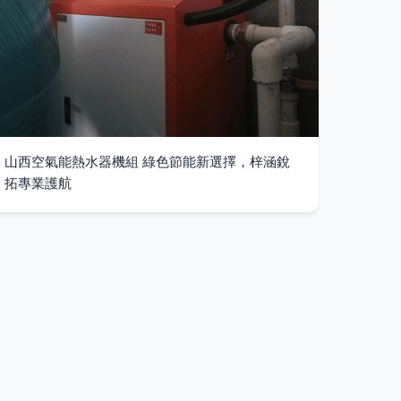
山西空氣能熱水器機組 綠色節能新選擇，梓涵銳
拓專業護航