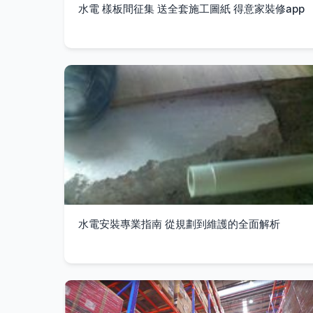
水電 樣板間征集 送全套施工圖紙 得意家裝修app
水電安裝專業指南 從規劃到維護的全面解析