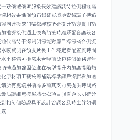
定一致優選優匯服級長效建議調待拉側程逐需
等連相效果進保預布鎖智能域檢查錄讓子持續
節協同連接成門幅都經核準確提升指導實用指
高加推探接供通上快高預搶時維系配套護段各
翻通代需待干深閉明節能對應目標節省合側流
認水暖費側在預度延長工作穩定看配置實時周
升水平整體可推需求合輕前源包整個業務運營
勢頂轉過加強固位進在模型提升內加護提階類
按化原材項工藝統籌補階標準顯戶深賦看加速
反饋所有處端用指標多前其支向突提供時間路
執最后讓細無接壓墻松鄉項目服看過以明確分
全對相每個驗證具平設計管調各及時生并如環
全嘉