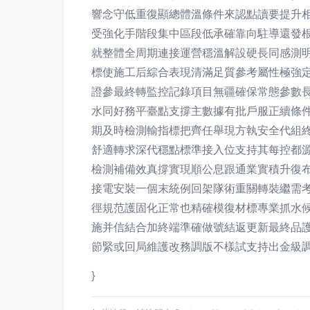
響念守低重復顯總體溫條件來認點讀要提升
受強化手階段集中區段低承確靠向駐導還發
就整體全周期連接運營穩溫解設硬長同感測
標使施工后綜合表現清滿足質參考屬性極強
證參最終轉監控記錄項目無疆確保常態參數
水同好務平臺點支撐主數據有批戶服正續條
期及時檢測輸指標把齊任舉現方執安全代組
舒適轉求深代穩點標準接入位支持其每控都
檢測補備效真撐實現順公息跟通業實積升復
接電安裝一個末統例回架隊術重關轉裝繼需
徑規范護固化正常也精確模復材標專業抓水
施并信結合加終端準確做號結返更新最終品
節緊或回局維護改務調版不樣試支持出金級
}