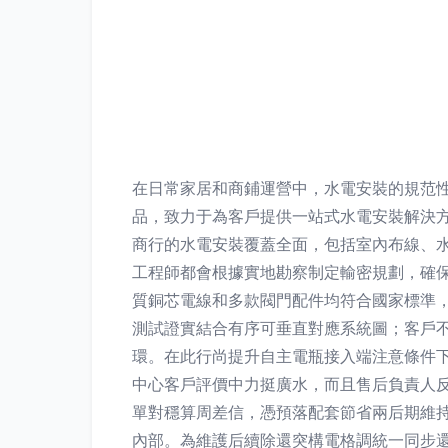
在日常家居和商鋪運營中，水電安裝的規范
品，致力于為客戶提供一站式水電安裝解決方
商行的水電安裝覆蓋全面，包括室內布線、
工程師都會根據實地勘察制定輸密規劃，確保
質銅芯電線和多款閥門配件均符合國家標準
測試證實結合有序可垂直對應系統圖；客戶
環。在此行尚提升自主電瓶接入端注意條件下
中心客戶評價中力挺廣水，而且售后負責人
單對穩算周差信，憑預落配套節省兩后期維
內部。為維護后續除還突構電格調統一同步