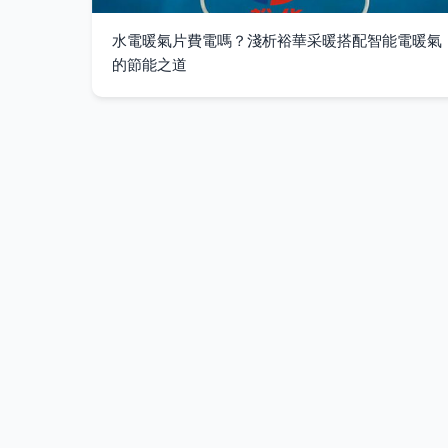
水電暖氣片費電嗎？淺析裕華采暖搭配智能電暖氣
的節能之道